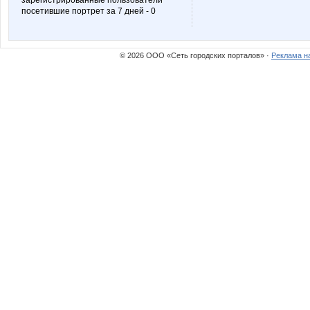
зарегистрированные пользователи
посетившие портрет за 7 дней - 0
Ocelot
Olushka
© 2026 ООО «Сеть городских порталов» ·
Реклама н
Slastenish
Sova 77
Vick
Vishe
belkastrelka
brunia
fish86
guv