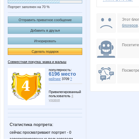
Портрет заполнен на 70 %
Aleva
Amelis
Этот блог
Отправить приватное сообщение
блогеров
.
Добавить в друзья
Игнорировать
Dream86
Edissa
Посетит
Сделать подарок
Совместная покупка: мама и малыш
Janny-52
KMALA
популярность:
Посмотре
6196 место
рейтинг
3709
?
Привилегированный
пользователь
4
Lia85
Lonza
уровня
Статистика портрета:
N@T@LK@
Naatka
сейчас просматривают портрет - 0