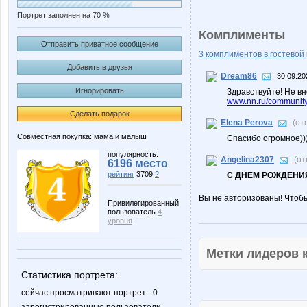
Портрет заполнен на 70 %
Комплименты
Отправить приватное сообщение
3 комплиментов в гостевой 
Добавить в друзья
Dream86
30.09.20
Игнорировать
Здравствуйте! Не вн
www.nn.ru/community
Сделать подарок
Elena Perova
(от
Совместная покупка: мама и малыш
Спасибо огромное)))
популярность:
Angelina2307
(от
6196 место
рейтинг
3709
?
С ДНЕМ РОЖДЕНИЯ
Вы не авторизованы! Чтоб
Привилегированный
пользователь
4
уровня
Метки лидеров
Статистика портрета:
сейчас просматривают портрет - 0