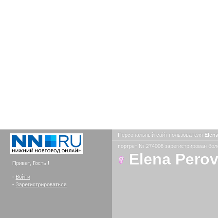
Персональный сайт пользователя
Elen
портрет № 274008 зарегистрирован боле
Elena Pero
Привет, Гость !
-
Войти
-
Зарегистрироваться